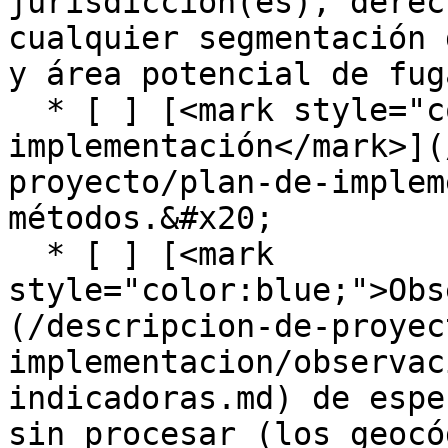
jurisdicción(es), derec
cualquier segmentación 
y área potencial de fuga
  * [ ] [<mark style="color:blue;">Plan de 
implementación</mark>](
proyecto/plan-de-implem
métodos.&#x20;

  * [ ] [<mark 
style="color:blue;">Obs
(/descripcion-de-proyec
implementacion/observac
indicadoras.md) de espe
sin procesar (los geocó