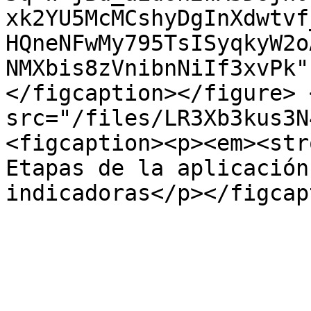
xk2YU5McMCshyDgInXdwtvf
HQneNFwMy795TsISyqkyW2o
NMXbis8zVnibnNiIf3xvPk"
</figcaption></figure> 
src="/files/LR3Xb3kus3N
<figcaption><p><em><str
Etapas de la aplicación