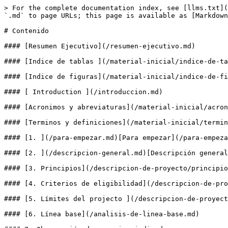
> For the complete documentation index, see [llms.txt](
`.md` to page URLs; this page is available as [Markdown
# Contenido

#### [Resumen Ejecutivo](/resumen-ejecutivo.md)

#### [Indice de tablas ](/material-inicial/indice-de-ta
#### [Indice de figuras](/material-inicial/indice-de-fi
#### [ Introduction ](/introduccion.md)

#### [Acronimos y abreviaturas](/material-inicial/acron
#### [Terminos y definiciones](/material-inicial/termin
#### [1. ](/para-empezar.md)[Para empezar](/para-empeza
#### [2. ](/descripcion-general.md)[Descripción general
#### [3. Principios](/descripcion-de-proyecto/principio
#### [4. Criterios de eligibilidad](/descripcion-de-pro
#### [5. Límites del projecto ](/descripcion-de-proyect
#### [6. Línea base](/analisis-de-linea-base.md)
