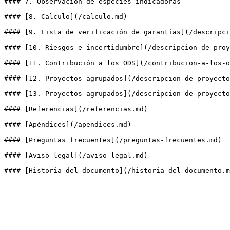
#### 7. Observación de especies indicadoras

#### [8. Calculo](/calculo.md)

#### [9. Lista de verificación de garantías](/descripci
#### [10. Riesgos e incertidumbre](/descripcion-de-proy
#### [11. Contribución a los ODS](/contribucion-a-los-o
#### [12. Proyectos agrupados](/descripcion-de-proyecto
#### [13. Proyectos agrupados](/descripcion-de-proyecto
#### [Referencias](/referencias.md)

#### [Apéndices](/apendices.md)

#### [Preguntas frecuentes](/preguntas-frecuentes.md)

#### [Aviso legal](/aviso-legal.md)
