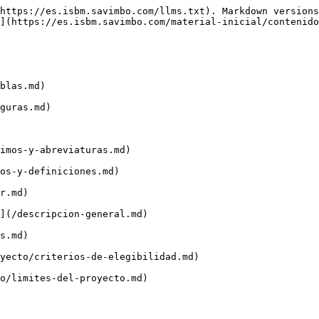
https://es.isbm.savimbo.com/llms.txt). Markdown versions
](https://es.isbm.savimbo.com/material-inicial/contenido
blas.md)

guras.md)

imos-y-abreviaturas.md)

os-y-definiciones.md)

r.md)

](/descripcion-general.md)

s.md)

yecto/criterios-de-elegibilidad.md)

o/limites-del-proyecto.md)
